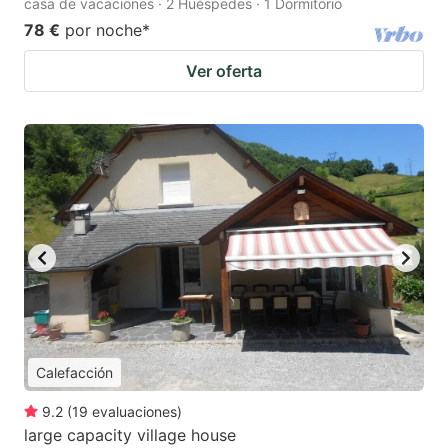
casa de vacaciones · 2 Huéspedes · 1 Dormitorio
78 €
por noche
*
Ver oferta
Calefacción
9.2
(
19
evaluaciones
)
large capacity village house