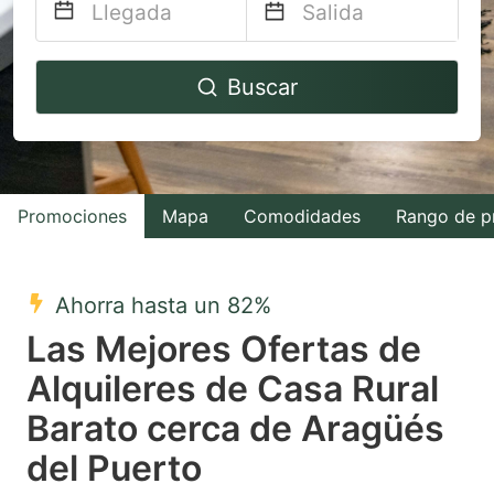
Navigate
Navigate
Buscar
forward
backward
to
to
interact
interact
with
with
Promociones
Mapa
Comodidades
Rango de p
the
the
calendar
calendar
and
and
Ahorra hasta un 82%
select
select
Las Mejores Ofertas de
a
a
Alquileres de Casa Rural
date.
date.
Barato cerca de Aragüés
Press
Press
the
the
del Puerto
question
question