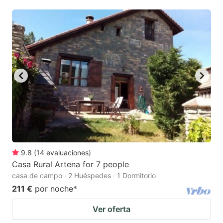
mark
mark
key
key
to
to
get
get
the
the
keyboard
keyboard
shortcuts
shortcuts
for
for
changing
changing
dates.
dates.
9.8
(
14
evaluaciones
)
Casa Rural Artena for 7 people
casa de campo · 2 Huéspedes · 1 Dormitorio
211 €
por noche
*
Ver oferta