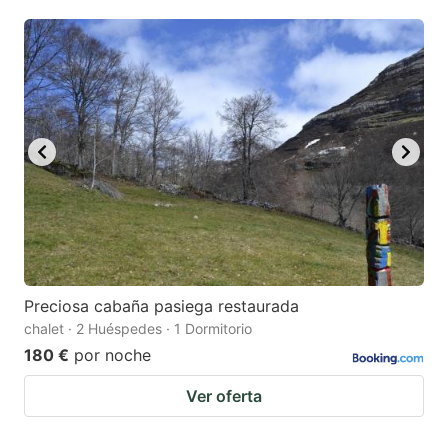
mark
mark
key
key
to
to
get
get
the
the
keyboard
keyboard
shortcuts
shortcuts
for
for
changing
changing
dates.
dates.
Preciosa cabaña pasiega restaurada
chalet · 2 Huéspedes · 1 Dormitorio
180 €
por noche
Ver oferta