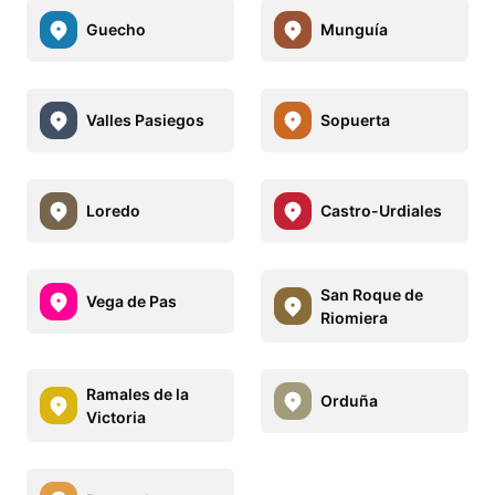
Guecho
Munguía
Valles Pasiegos
Sopuerta
Loredo
Castro-Urdiales
San Roque de
Vega de Pas
Riomiera
Ramales de la
Orduña
Victoria