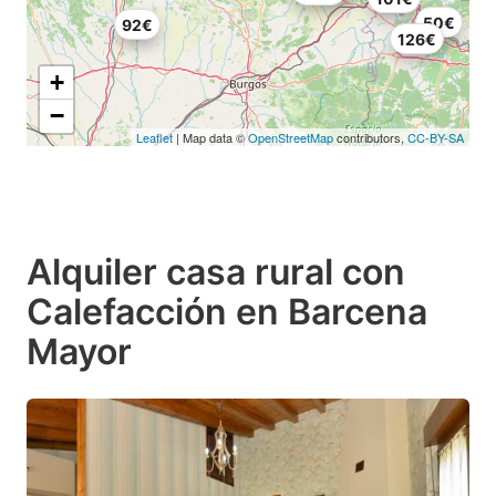
50€
92€
126€
+
−
Leaflet
| Map data ©
OpenStreetMap
contributors,
CC-BY-SA
Alquiler casa rural con
Calefacción en Barcena
Mayor