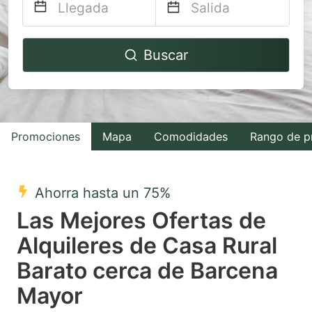
Navigate
Navigate
Buscar
forward
backward
to
to
interact
interact
with
with
Promociones
Mapa
Comodidades
Rango de p
the
the
calendar
calendar
and
and
Ahorra hasta un 75%
select
select
Las Mejores Ofertas de
a
a
Alquileres de Casa Rural
date.
date.
Barato cerca de Barcena
Press
Press
the
the
Mayor
question
question