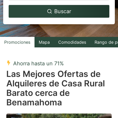
Navigate
Navigate
Buscar
forward
backward
to
to
interact
interact
with
with
Promociones
Mapa
Comodidades
Rango de p
the
the
calendar
calendar
and
and
Ahorra hasta un 71%
select
select
Las Mejores Ofertas de
a
a
Alquileres de Casa Rural
date.
date.
Barato cerca de
Press
Press
the
the
Benamahoma
question
question
mark
mark