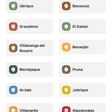
Ubrique
Benaocaz
Grazalema
El Gastor
Villaluenga del
Benaoján
Rosario
Montejaque
Pruna
Arriate
Jubrique
Villamartín
Algodonales