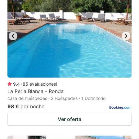
key
key
to
to
get
get
the
the
keyboard
keyboard
shortcuts
shortcuts
for
for
changing
changing
dates.
dates.
9.4
(
85
evaluaciones
)
La Perla Blanca - Ronda
casa de huéspedes · 2 Huéspedes · 1 Dormitorio
98 €
por noche
Ver oferta