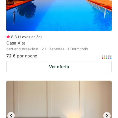
8.8
(
1
evaluación
)
Casa Alta
bed and breakfast · 2 Huéspedes · 1 Dormitorio
72 €
por noche
Ver oferta