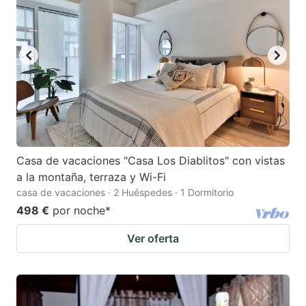
mark
mark
key
key
to
to
get
get
the
the
keyboard
keyboard
shortcuts
shortcuts
for
for
Casa de vacaciones "Casa Los Diablitos" con vistas
a la montaña, terraza y Wi-Fi
changing
changing
casa de vacaciones · 2 Huéspedes · 1 Dormitorio
dates.
dates.
498 €
por noche
*
Ver oferta