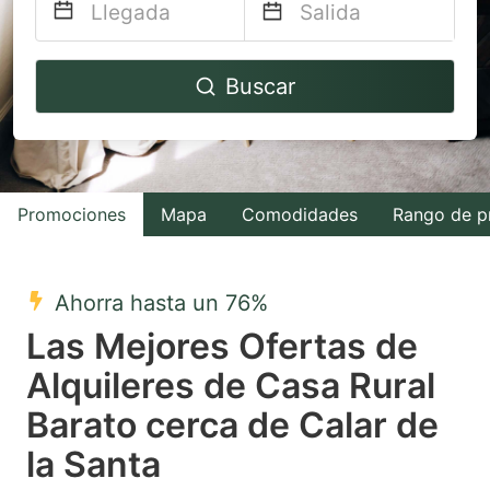
Navigate
Navigate
Buscar
forward
backward
to
to
interact
interact
with
with
Promociones
Mapa
Comodidades
Rango de p
the
the
calendar
calendar
and
and
Ahorra hasta un 76%
select
select
Las Mejores Ofertas de
a
a
Alquileres de Casa Rural
date.
date.
Barato cerca de Calar de
Press
Press
the
the
la Santa
question
question