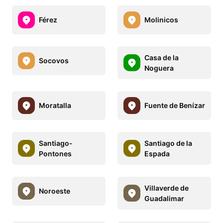
Férez
Molinicos
Casa de la
Socovos
Noguera
Moratalla
Fuente de Benízar
Santiago-
Santiago de la
Pontones
Espada
Villaverde de
Noroeste
Guadalimar