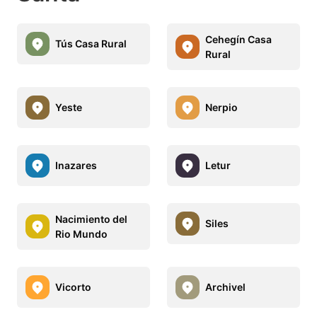
Cehegín Casa
Tús Casa Rural
Rural
Yeste
Nerpio
Inazares
Letur
Nacimiento del
Siles
Rio Mundo
Vicorto
Archivel