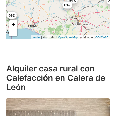
54€
49€
81€
68€
91€
+
−
Leaflet
| Map data ©
OpenStreetMap
contributors,
CC-BY-SA
Alquiler casa rural con
Calefacción en Calera de
León