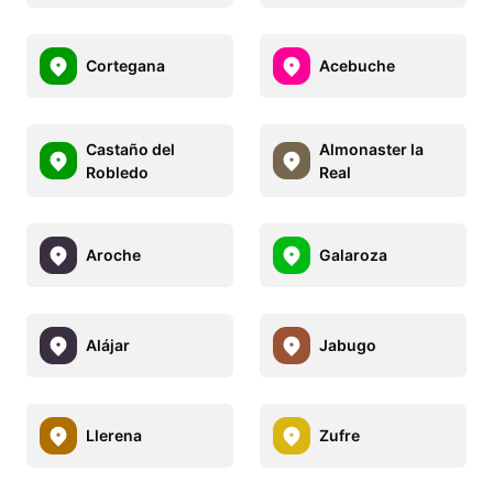
Cortegana
Acebuche
Castaño del
Almonaster la
Robledo
Real
Aroche
Galaroza
Alájar
Jabugo
Llerena
Zufre