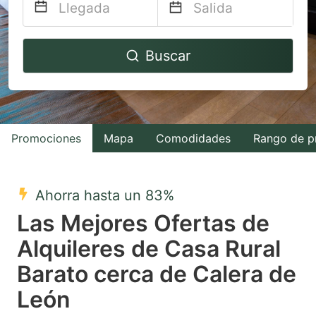
Navigate
Navigate
Buscar
forward
backward
to
to
interact
interact
with
with
Promociones
Mapa
Comodidades
Rango de p
the
the
calendar
calendar
and
and
Ahorra hasta un 83%
select
select
Las Mejores Ofertas de
a
a
Alquileres de Casa Rural
date.
date.
Barato cerca de Calera de
Press
Press
the
the
León
question
question