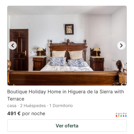
mark
mark
key
key
to
to
get
get
the
the
keyboard
keyboard
shortcuts
shortcuts
for
for
changing
changing
dates.
dates.
Boutique Holiday Home in Higuera de la Sierra with
Terrace
casa · 2 Huéspedes · 1 Dormitorio
491 €
por noche
Ver oferta