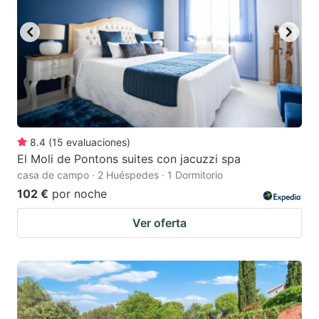
key
key
to
to
get
get
the
the
keyboard
keyboard
shortcuts
shortcuts
for
for
8.4
(
15
evaluaciones
)
El Moli de Pontons suites con jacuzzi spa
changing
changing
casa de campo · 2 Huéspedes · 1 Dormitorio
dates.
dates.
102 €
por noche
Ver oferta