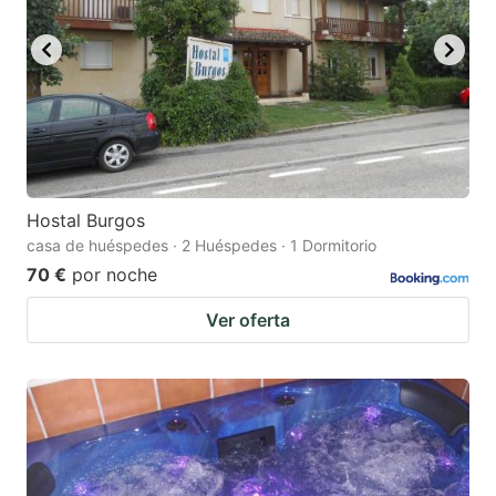
key
key
to
to
get
get
the
the
keyboard
keyboard
shortcuts
shortcuts
for
for
Hostal Burgos
casa de huéspedes · 2 Huéspedes · 1 Dormitorio
changing
changing
70 €
por noche
dates.
dates.
Ver oferta