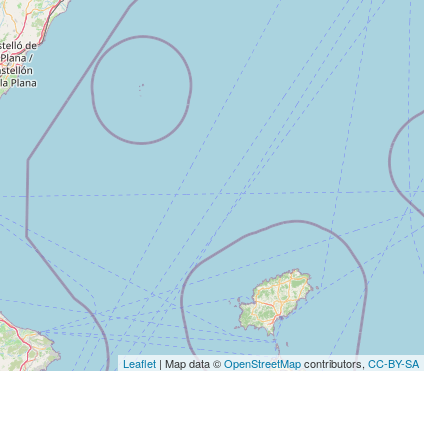
Leaflet
| Map data ©
OpenStreetMap
contributors,
CC-BY-SA