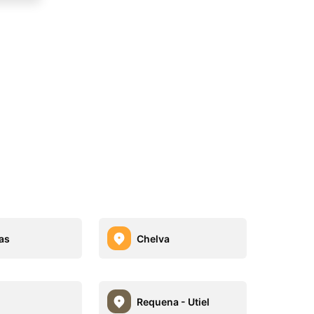
as
Chelva
Requena - Utiel