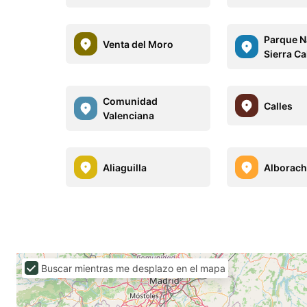
Parque Na
Venta del Moro
Sierra C
Comunidad
Calles
Valenciana
Aliaguilla
Alborac
Buscar mientras me desplazo en el mapa