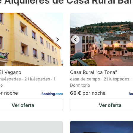
 Alquileres de Casa Rural Bar
estion
ark
ey
t
e
eyboard
ortcuts
El Vegano
Casa Rural "ca Tona"
huéspedes · 2 Huéspedes · 1
r
casa de campo · 2 Huéspedes · 
io
Dormitorio
hanging
or noche
60 €
por noche
tes.
Ver oferta
Ver oferta