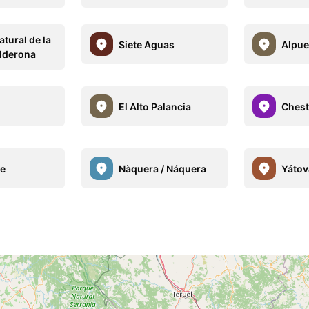
tural de la
Siete Aguas
Alpue
alderona
El Alto Palancia
Chest
he
Nàquera / Náquera
Yátov