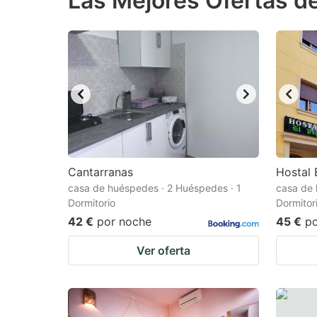
Las Mejores Ofertas de
question
qu
mark
m
key
k
to
to
get
ge
the
th
keyboard
k
shortcuts
sh
Cantarranas
Hostal 
casa de huéspedes · 2 Huéspedes · 1
for
casa de 
fo
Dormitorio
Dormitor
changing
c
42 €
por noche
45 €
p
dates.
da
Ver oferta