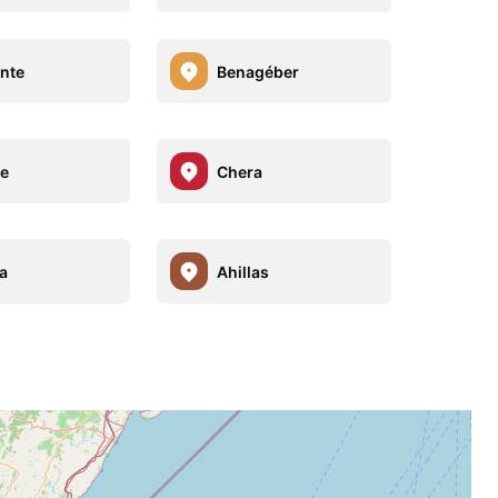
nte
Benagéber
e
Chera
a
Ahillas