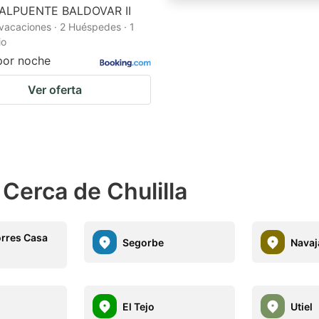
ALPUENTE BALDOVAR II
vacaciones · 2 Huéspedes · 1
io
por noche
Ver oferta
Cerca de Chulilla
orres Casa
Segorbe
Navaj
El Tejo
Utiel