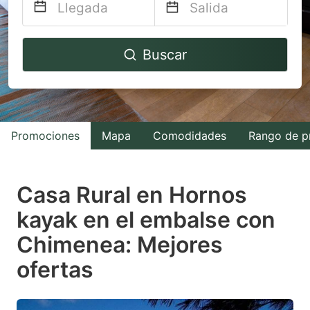
Navigate
Navigate
Buscar
forward
backward
to
to
interact
interact
with
with
Promociones
Mapa
Comodidades
Rango de p
the
the
calendar
calendar
and
and
Casa Rural en Hornos
select
select
kayak en el embalse con
a
a
Chimenea: Mejores
date.
date.
Press
Press
ofertas
the
the
question
question