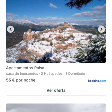
mark
mark
key
key
to
to
get
get
the
the
keyboard
keyboard
shortcuts
shortcuts
for
for
changing
changing
Apartamentos Raisa
dates.
dates.
casa de huéspedes · 2 Huéspedes · 1 Dormitorio
55 €
por noche
Ver oferta