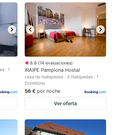
8.8
(
74
evaluaciones
)
s · 1
IRAIPE Pamplona Hostal
casa de huéspedes · 2 Huéspedes · 1
Dormitorio
56 €
por noche
Ver oferta