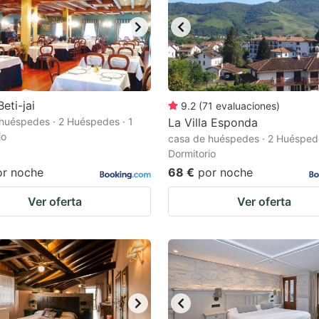
eti-jai
9.2
(
71
evaluaciones
)
huéspedes · 2 Huéspedes · 1
La Villa Esponda
io
casa de huéspedes · 2 Huéspede
Dormitorio
or noche
68 €
por noche
Ver oferta
Ver oferta