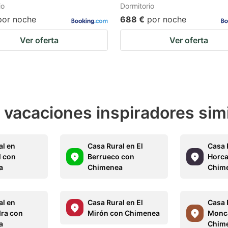
io
Dormitorio
por noche
688 €
por noche
Ver oferta
Ver oferta
e vacaciones inspiradores sim
al en
Casa Rural en El
Casa 
 con
Berrueco con
Horca
a
Chimenea
Chim
al en
Casa Rural en El
Casa 
ra con
Mirón con Chimenea
Monc
a
Chim