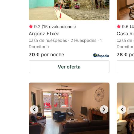
9.2
(
15
evaluaciones
)
9.6
(
4
Argonz Etxea
Casa Ru
casa de huéspedes · 2 Huéspedes · 1
casa de 
Dormitorio
Dormitor
70 €
por noche
78 €
p
Ver oferta