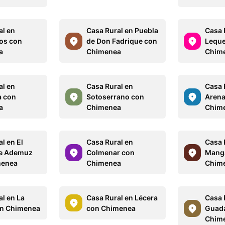
al en
Casa Rural en Puebla
Casa 
os con
de Don Fadrique con
Leque
a
Chimenea
Chim
al en
Casa Rural en
Casa 
a con
Sotoserrano con
Arena
a
Chimenea
Chim
l en El
Casa Rural en
Casa 
de Ademuz
Colmenar con
Mang
menea
Chimenea
Chim
al en La
Casa Rural en Lécera
Casa 
con Chimenea
con Chimenea
Guad
Chim