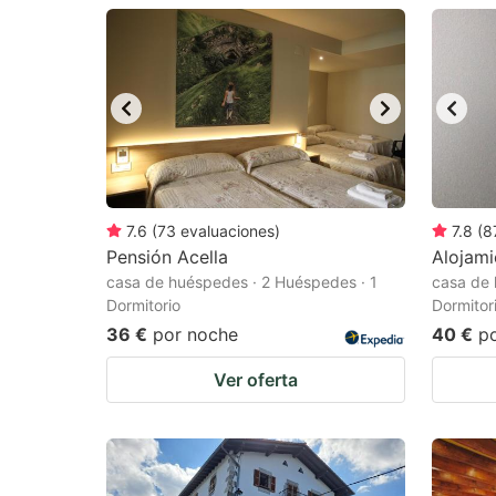
question
qu
mark
m
key
k
to
to
get
ge
the
th
keyboard
k
7.6
(
73
evaluaciones
)
7.8
(
8
Pensión Acella
Alojami
shortcuts
sh
casa de huéspedes · 2 Huéspedes · 1
casa de 
for
fo
Dormitorio
Dormitor
changing
c
36 €
por noche
40 €
p
dates.
da
Ver oferta