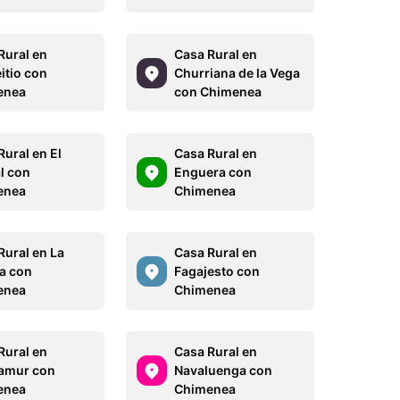
Rural en
Casa Rural en
itio con
Churriana de la Vega
enea
con Chimenea
Rural en El
Casa Rural en
l con
Enguera con
enea
Chimenea
Rural en La
Casa Rural en
a con
Fagajesto con
enea
Chimenea
Rural en
Casa Rural en
amur con
Navaluenga con
enea
Chimenea