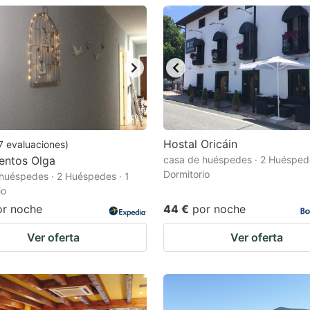
estion
ark
ey
t
e
eyboard
Hostal Oricáin
7
evaluaciones
)
entos Olga
casa de huéspedes · 2 Huéspede
ortcuts
Dormitorio
huéspedes · 2 Huéspedes · 1
r
io
hanging
or noche
44 €
por noche
tes.
Ver oferta
Ver oferta