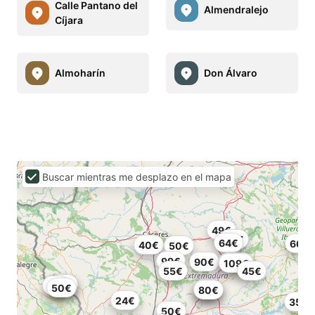
Calle Pantano del
Almendralejo
Cíjara
Almoharín
Don Álvaro
Buscar mientras me desplazo en el mapa
49€
50€
64€
66€
40€
50€
99€
90€
109€
109€
55€
45€
25€
39€
81€
50€
55€
76€
80€
24€
35€
50€