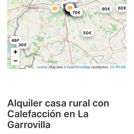
50€
60€
90€
60€
70€
50€
48€
30€
+
−
Leaflet
| Map data ©
OpenStreetMap
contributors,
CC-BY-SA
Alquiler casa rural con
Calefacción en La
Garrovilla