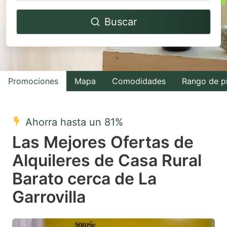
Navigate
Navigate
Buscar
forward
backward
to
to
interact
interact
with
with
Promociones
Mapa
Comodidades
Rango de p
the
the
calendar
calendar
and
and
Ahorra hasta un 81%
select
select
Las Mejores Ofertas de
a
a
Alquileres de Casa Rural
date.
date.
Barato cerca de La
Press
Press
the
the
Garrovilla
question
question
mark
mark