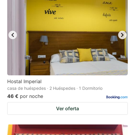
key
key
to
to
get
get
the
the
keyboard
keyboard
shortcuts
shortcuts
for
for
changing
changing
dates.
dates.
Hostal Imperial
casa de huéspedes · 2 Huéspedes · 1 Dormitorio
46 €
por noche
Ver oferta