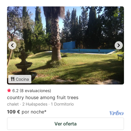
Cocina
6.2
(
8
evaluaciones
)
country house among fruit trees
chalet · 2 Huéspedes · 1 Dormitorio
109 €
por noche
*
Ver oferta