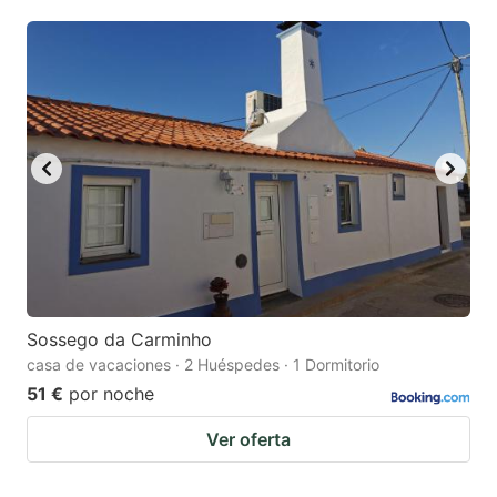
mark
mark
key
key
to
to
get
get
the
the
keyboard
keyboard
shortcuts
shortcuts
for
for
changing
changing
dates.
dates.
Sossego da Carminho
casa de vacaciones · 2 Huéspedes · 1 Dormitorio
51 €
por noche
Ver oferta