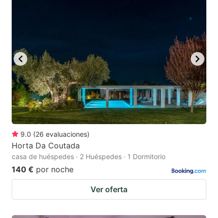
9.0
(
26
evaluaciones
)
Horta Da Coutada
casa de huéspedes · 2 Huéspedes · 1 Dormitorio
140 €
por noche
Ver oferta