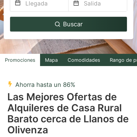
Navigate
Navigate
Buscar
forward
backward
to
to
interact
interact
with
with
Promociones
Mapa
Comodidades
Rango de p
the
the
calendar
calendar
and
and
Ahorra hasta un 86%
select
select
Las Mejores Ofertas de
a
a
Alquileres de Casa Rural
date.
date.
Barato cerca de Llanos de
Press
Press
the
the
Olivenza
question
question