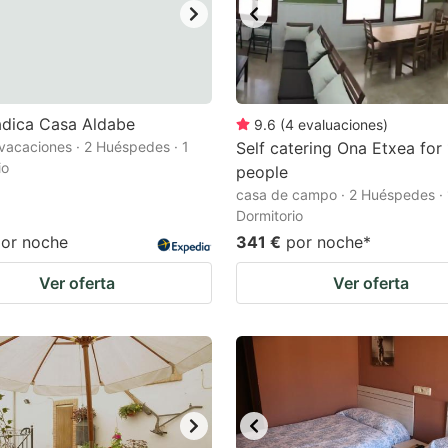
adica Casa Aldabe
9.6
(
4
evaluaciones
)
vacaciones · 2 Huéspedes · 1
Self catering Ona Etxea for
io
people
casa de campo · 2 Huéspedes · 
Dormitorio
or noche
341 €
por noche
*
Ver oferta
Ver oferta