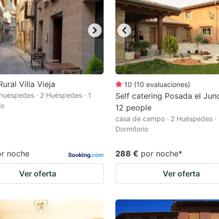
ural Villa Vieja
10
(
10
evaluaciones
)
huéspedes · 2 Huéspedes · 1
Self catering Posada el Junc
io
12 people
casa de campo · 2 Huéspedes · 
Dormitorio
or noche
288 €
por noche
*
Ver oferta
Ver oferta