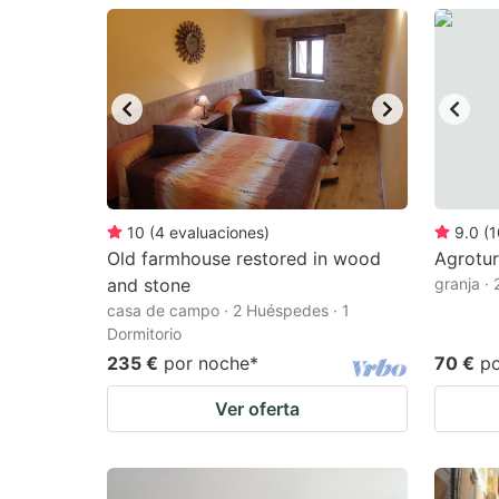
question
qu
mark
m
key
k
to
to
get
ge
the
th
keyboard
k
10
(
4
evaluaciones
)
9.0
(
1
Old farmhouse restored in wood
Agrotur
shortcuts
sh
and stone
granja ·
for
fo
casa de campo · 2 Huéspedes · 1
changing
c
Dormitorio
235 €
por noche
*
70 €
p
dates.
da
Ver oferta