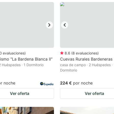
estion
ark
ey
t
e
eyboard
0
evaluaciones
)
8.6
(
8
evaluaciones
)
ismo "La Bardena Blanca II"
Cuevas Rurales Bardeneras
ortcuts
 2 Huéspedes · 1 Dormitorio
casa de campo · 2 Huéspedes · 
r
Dormitorio
hanging
or noche
224 €
por noche
tes.
Ver oferta
Ver oferta