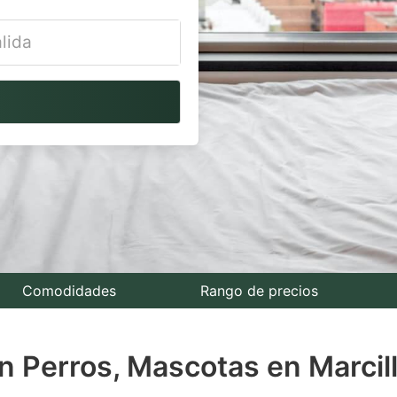
vigate
ackward
teract
th
e
lendar
nd
lect
Comodidades
Rango de precios
te.
 Perros, Mascotas en Marcill
ess
e