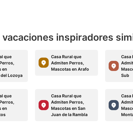
e vacaciones inspiradores sim
al que
Casa Rural que
Casa 
Perros,
Admiten Perros,
Admit
s en
Mascotas en Arafo
Masco
a del Lozoya
Sub
al que
Casa Rural que
Casa 
Perros,
Admiten Perros,
Admit
s en
Mascotas en San
Masco
tos
Juan de la Rambla
Mont