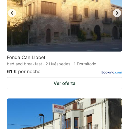
key
key
to
to
get
get
the
the
keyboard
keyboard
shortcuts
shortcuts
for
for
Fonda Can Llobet
bed and breakfast · 2 Huéspedes · 1 Dormitorio
changing
changing
61 €
por noche
dates.
dates.
Ver oferta