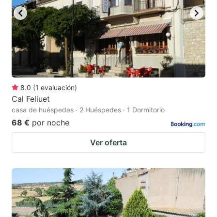
8.0
(
1
evaluación
)
Cal Feliuet
casa de huéspedes · 2 Huéspedes · 1 Dormitorio
68 €
por noche
Ver oferta