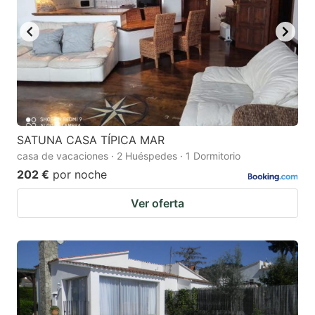
key
key
to
to
get
get
the
the
keyboard
keyboard
shortcuts
shortcuts
for
for
SATUNA CASA TÍPICA MAR
casa de vacaciones · 2 Huéspedes · 1 Dormitorio
changing
changing
202 €
por noche
dates.
dates.
Ver oferta