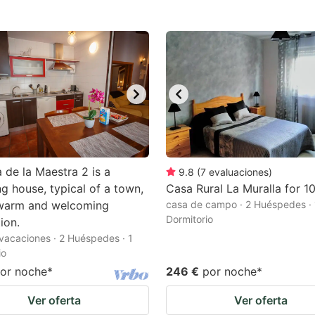
estion
ark
ey
t
e
eyboard
ortcuts
 de la Maestra 2 is a
9.8
(
7
evaluaciones
)
r
g house, typical of a town,
Casa Rural La Muralla for 1
 warm and welcoming
casa de campo · 2 Huéspedes · 
hanging
Dormitorio
ion.
tes.
vacaciones · 2 Huéspedes · 1
io
or noche
*
246 €
por noche
*
Ver oferta
Ver oferta