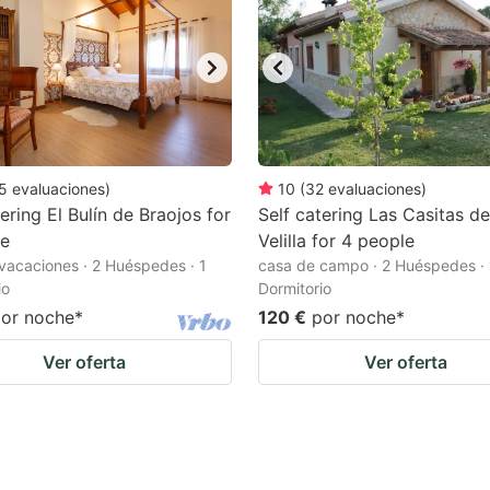
5
evaluaciones
)
10
(
32
evaluaciones
)
tering El Bulín de Braojos for
Self catering Las Casitas d
le
Velilla for 4 people
vacaciones · 2 Huéspedes · 1
casa de campo · 2 Huéspedes · 
io
Dormitorio
or noche
*
120 €
por noche
*
Ver oferta
Ver oferta