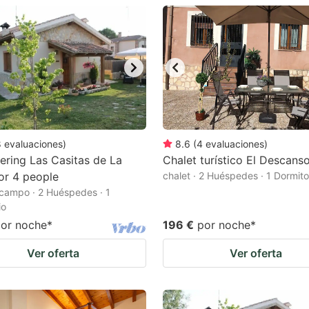
8
evaluaciones
)
8.6
(
4
evaluaciones
)
tering Las Casitas de La
Chalet turístico El Descans
for 4 people
chalet · 2 Huéspedes · 1 Dormito
campo · 2 Huéspedes · 1
io
or noche
*
196 €
por noche
*
Ver oferta
Ver oferta