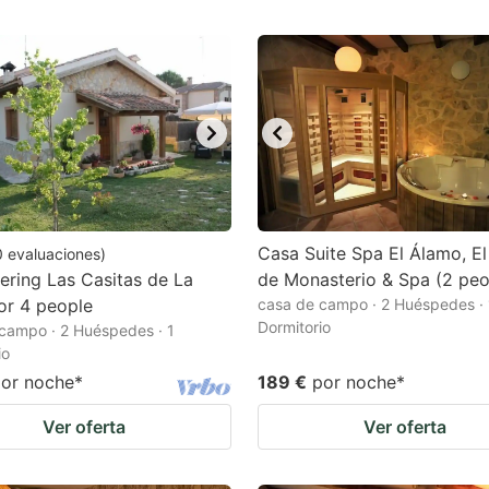
Casa Suite Spa El Álamo, El
0
evaluaciones
)
tering Las Casitas de La
de Monasterio & Spa (2 peo
for 4 people
casa de campo · 2 Huéspedes · 
Dormitorio
campo · 2 Huéspedes · 1
io
or noche
*
189 €
por noche
*
Ver oferta
Ver oferta