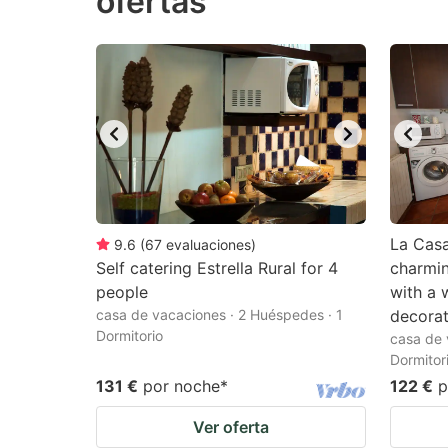
ofertas
question
qu
mark
m
key
k
to
to
get
ge
the
th
keyboard
k
shortcuts
sh
La Casa
9.6
(
67
evaluaciones
)
for
fo
Self catering Estrella Rural for 4
charmin
people
with a
changing
c
casa de vacaciones · 2 Huéspedes · 1
decorat
dates.
da
Dormitorio
casa de 
Dormitor
131 €
por noche
*
122 €
p
Ver oferta