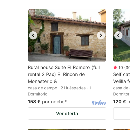
Rural house Suite El Romero (full
10
(
3
rental 2 Pax) El Rincón de
Self ca
Monasterio &
Velilla 
casa de campo · 2 Huéspedes · 1
casa de 
Dormitorio
Dormitor
158 €
por noche
*
120 €
p
Ver oferta