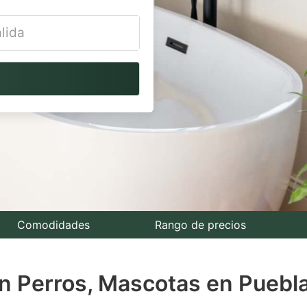
vigate
ackward
teract
th
e
lendar
nd
lect
Comodidades
Rango de precios
te.
 Perros, Mascotas en Puebla 
ess
e