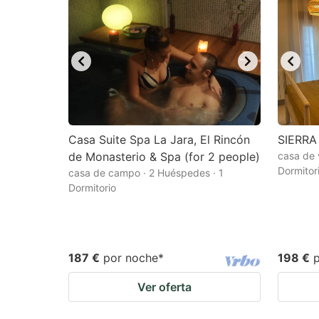
Casa Suite Spa La Jara, El Rincón
SIERRA
de Monasterio & Spa (for 2 people)
casa de 
Dormitor
casa de campo · 2 Huéspedes · 1
Dormitorio
187 €
por noche
*
198 €
Ver oferta