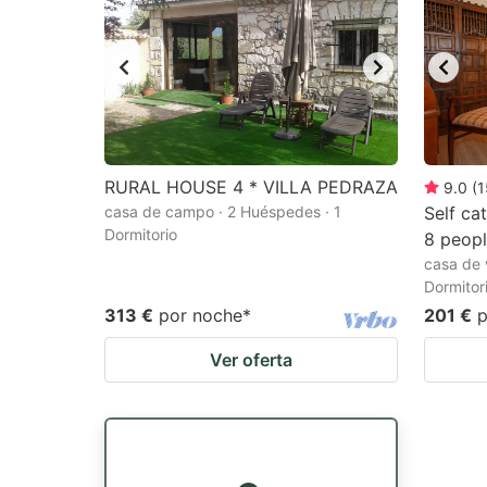
RURAL HOUSE 4 * VILLA PEDRAZA
9.0
(
1
casa de campo · 2 Huéspedes · 1
Self ca
Dormitorio
8 peop
casa de 
Dormitor
313 €
por noche
*
201 €
p
Ver oferta