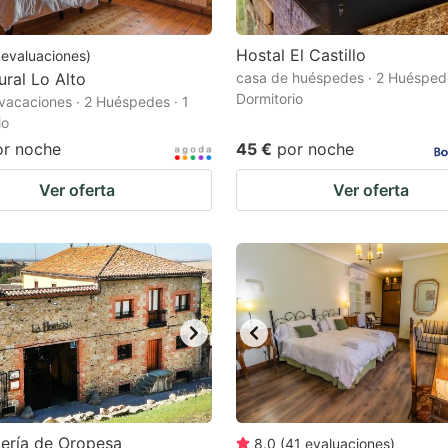
Hostal El Castillo
evaluaciones
)
ural Lo Alto
casa de huéspedes · 2 Huéspede
Dormitorio
vacaciones · 2 Huéspedes · 1
io
or noche
45 €
por noche
Ver oferta
Ver oferta
ería de Oropesa
8.0
(
41
evaluaciones
)