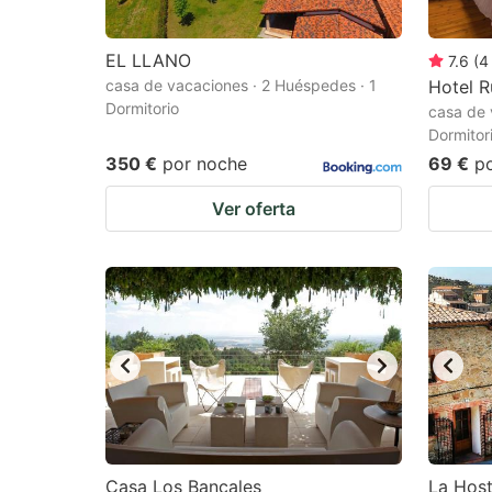
EL LLANO
7.6
(
4
casa de vacaciones · 2 Huéspedes · 1
Hotel R
Dormitorio
casa de 
Dormitor
350 €
por noche
69 €
p
Ver oferta
Casa Los Bancales
La Host