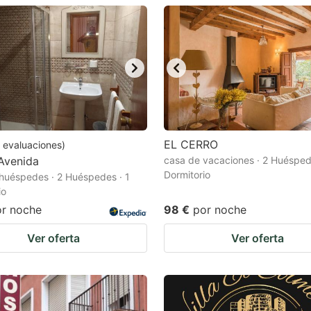
estion
ark
ey
t
e
eyboard
EL CERRO
evaluaciones
)
Avenida
casa de vacaciones · 2 Huésped
ortcuts
Dormitorio
huéspedes · 2 Huéspedes · 1
r
io
hanging
or noche
98 €
por noche
tes.
Ver oferta
Ver oferta