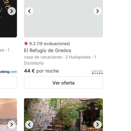
9.2
(
18
evaluaciones
)
s · 1
El Refugio de Gredos
casa de vacaciones · 2 Huéspedes · 1
Dormitorio
44 €
por noche
Ver oferta