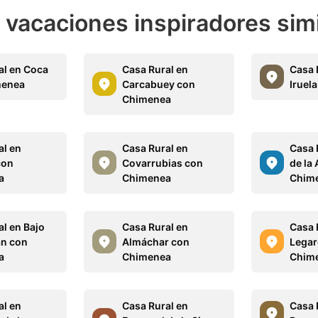
e vacaciones inspiradores sim
al en Coca
Casa Rural en
Casa 
menea
Carcabuey con
Iruel
Chimenea
al en
Casa Rural en
Casa 
con
Covarrubias con
de la
a
Chimenea
Chim
al en Bajo
Casa Rural en
Casa 
n con
Almáchar con
Legar
a
Chimenea
Chim
al en
Casa Rural en
Casa 