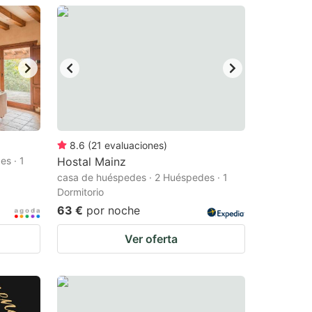
8.6
(
21
evaluaciones
)
es · 1
Hostal Mainz
casa de huéspedes · 2 Huéspedes · 1
Dormitorio
63 €
por noche
Ver oferta