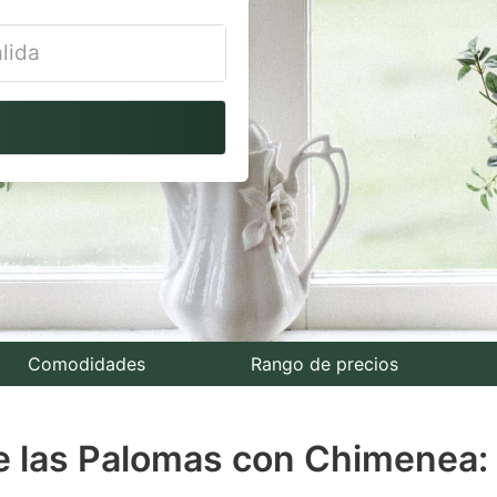
vigate
ackward
teract
th
e
lendar
nd
lect
Comodidades
Rango de precios
te.
de las Palomas con Chimenea:
ess
e