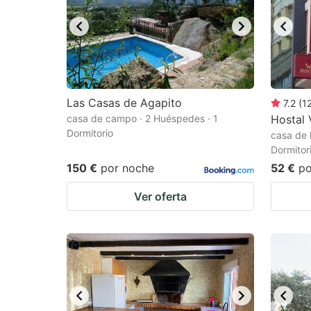
Las Casas de Agapito
7.2
(
1
casa de campo · 2 Huéspedes · 1
Hostal 
Dormitorio
casa de 
Dormitor
150 €
por noche
52 €
po
Ver oferta