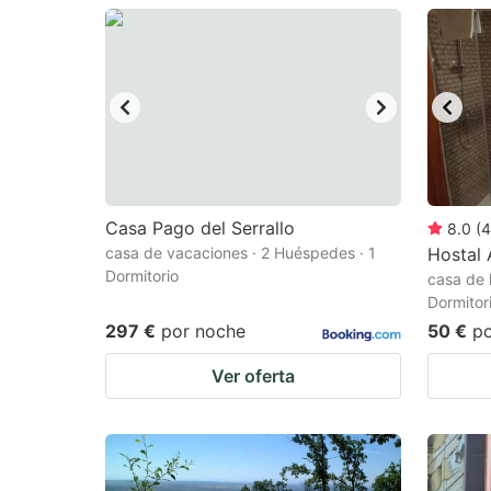
question
qu
mark
m
key
k
to
to
get
ge
the
th
keyboard
k
Casa Pago del Serrallo
8.0
(
4
casa de vacaciones · 2 Huéspedes · 1
Hostal 
shortcuts
sh
Dormitorio
casa de 
for
fo
Dormitor
changing
c
297 €
por noche
50 €
p
dates.
da
Ver oferta