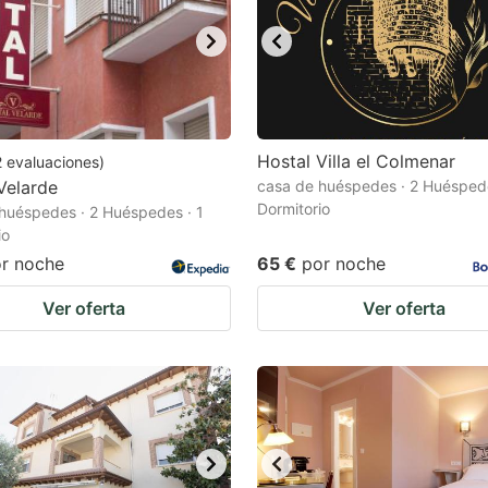
Hostal Villa el Colmenar
2
evaluaciones
)
Velarde
casa de huéspedes · 2 Huéspede
Dormitorio
huéspedes · 2 Huéspedes · 1
io
r noche
65 €
por noche
Ver oferta
Ver oferta