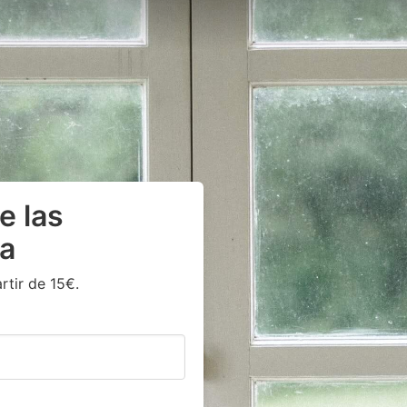
e las
a
rtir de 15€.