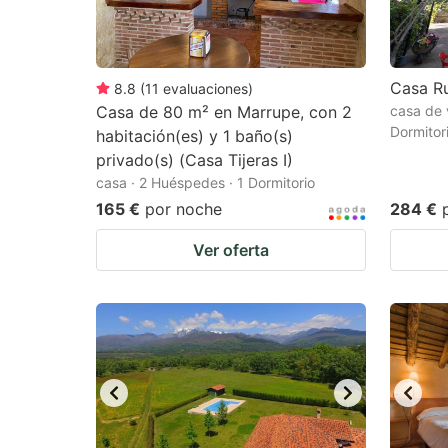
Casa Ru
8.8
(
11
evaluaciones
)
Casa de 80 m² en Marrupe, con 2
casa de 
Dormitor
habitación(es) y 1 baño(s)
privado(s) (Casa Tijeras I)
casa · 2 Huéspedes · 1 Dormitorio
165 €
por noche
284 €
Ver oferta