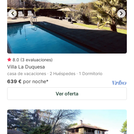
key
key
to
to
get
get
the
the
keyboard
keyboard
shortcuts
shortcuts
for
for
8.0
(
3
evaluaciones
)
Villa La Duquesa
changing
changing
casa de vacaciones · 2 Huéspedes · 1 Dormitorio
dates.
dates.
639 €
por noche
*
Ver oferta