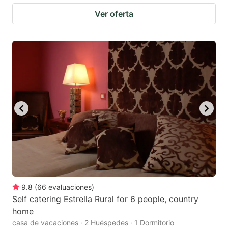
Ver oferta
9.8
(
66
evaluaciones
)
Self catering Estrella Rural for 6 people, country
home
casa de vacaciones · 2 Huéspedes · 1 Dormitorio