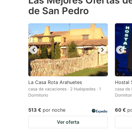
Las Mejores Ofertas de
de San Pedro
question
qu
mark
m
key
k
to
to
get
ge
the
th
keyboard
k
shortcuts
sh
for
fo
La Casa Rota Arahuetes
Hostal 
changing
c
casa de vacaciones · 2 Huéspedes · 1
casa de 
Dormitorio
Dormitor
dates.
da
513 €
por noche
60 €
p
Ver oferta