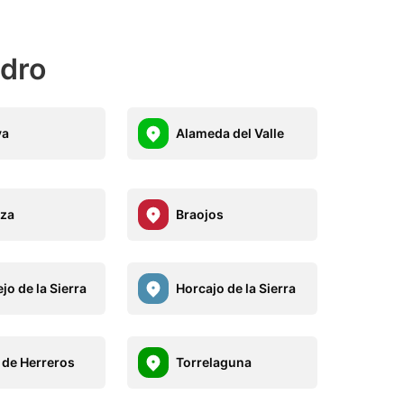
edro
ya
Alameda del Valle
za
Braojos
jo de la Sierra
Horcajo de la Sierra
 de Herreros
Torrelaguna