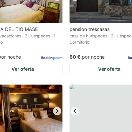
A DEL TIO MASE
pension trescasas
vacaciones · 2 Huéspedes · 1
casa de huéspedes · 2 Huéspede
io
Dormitorio
por noche
60 €
por noche
Ver oferta
Ver oferta