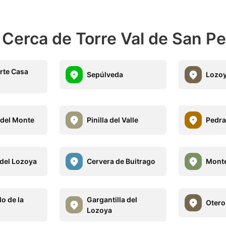
 Cerca de Torre Val de San P
orte Casa
Sepúlveda
Lozo
 del Monte
Pinilla del Valle
Pedra
 del Lozoya
Cervera de Buitrago
Monte
o de la
Gargantilla del
Otero
Lozoya