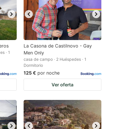
eros
La Casona de Castilnovo - Gay
es · 1
Men Only
casa de campo · 2 Huéspedes · 1
Dormitorio
125 €
por noche
Ver oferta