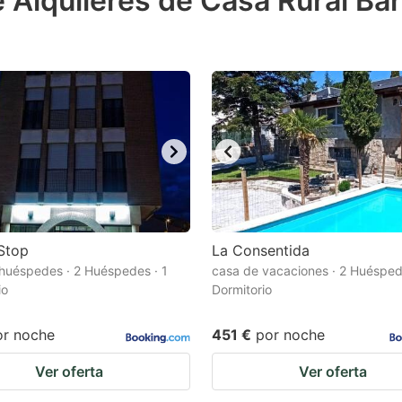
 Alquileres de Casa Rural Bar
estion
ark
ey
t
e
eyboard
ortcuts
r
Stop
La Consentida
hanging
huéspedes · 2 Huéspedes · 1
casa de vacaciones · 2 Huésped
io
Dormitorio
tes.
or noche
451 €
por noche
Ver oferta
Ver oferta