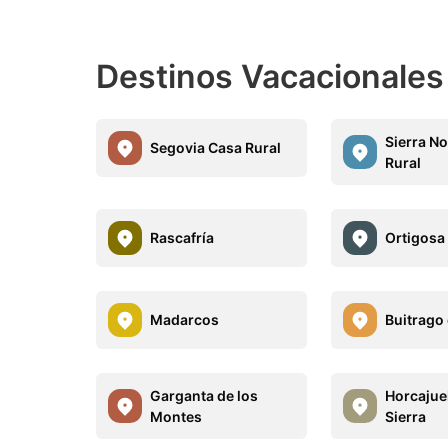
Destinos Vacacionales
Sierra N
Segovia Casa Rural
Rural
Rascafría
Ortigosa
Madarcos
Buitrago
Garganta de los
Horcajuel
Montes
Sierra