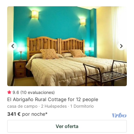
9.6
(
10
evaluaciones
)
El Abrigaño Rural Cottage for 12 people
casa de campo · 2 Huéspedes · 1 Dormitorio
341 €
por noche
*
Ver oferta