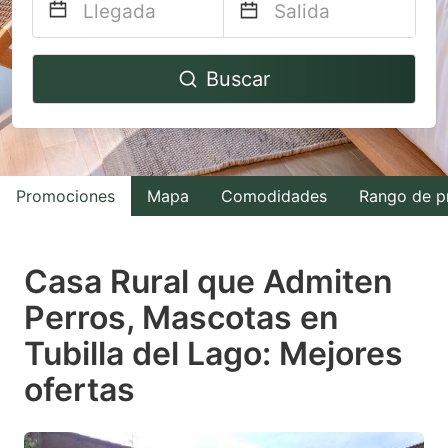
Navigate
Navigate
Buscar
forward
backward
to
to
interact
interact
with
with
Promociones
Mapa
Comodidades
Rango de p
the
the
calendar
calendar
and
and
Casa Rural que Admiten
select
select
Perros, Mascotas en
a
a
Tubilla del Lago: Mejores
date.
date.
Press
Press
ofertas
the
the
question
question