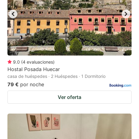
key
key
to
to
get
get
the
the
keyboard
keyboard
shortcuts
shortcuts
for
for
9.0
(
4
evaluaciones
)
Hostal Posada Huecar
changing
changing
casa de huéspedes · 2 Huéspedes · 1 Dormitorio
dates.
dates.
79 €
por noche
Ver oferta