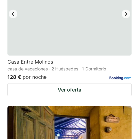
key
key
to
to
get
get
the
the
keyboard
keyboard
shortcuts
shortcuts
for
for
Casa Entre Molinos
casa de vacaciones · 2 Huéspedes · 1 Dormitorio
changing
changing
128 €
por noche
dates.
dates.
Ver oferta