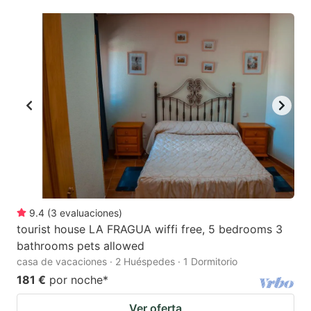
mark
mark
key
key
to
to
get
get
the
the
keyboard
keyboard
shortcuts
shortcuts
for
for
changing
changing
dates.
dates.
9.4
(
3
evaluaciones
)
tourist house LA FRAGUA wiffi free, 5 bedrooms 3
bathrooms pets allowed
casa de vacaciones · 2 Huéspedes · 1 Dormitorio
181 €
por noche
*
Ver oferta