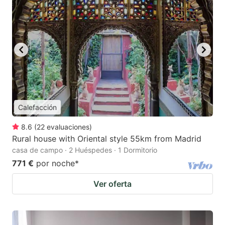
Calefacción
8.6
(
22
evaluaciones
)
Rural house with Oriental style 55km from Madrid
casa de campo · 2 Huéspedes · 1 Dormitorio
771 €
por noche
*
Ver oferta