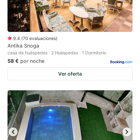
9.4
(
70
evaluaciones
)
Antika Snoga
casa de huéspedes · 2 Huéspedes · 1 Dormitorio
58 €
por noche
Ver oferta