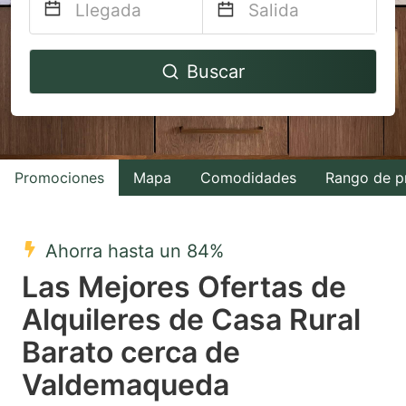
Navigate
Navigate
Buscar
forward
backward
to
to
interact
interact
with
with
Promociones
Mapa
Comodidades
Rango de p
the
the
calendar
calendar
and
and
Ahorra hasta un 84%
select
select
Las Mejores Ofertas de
a
a
Alquileres de Casa Rural
date.
date.
Barato cerca de
Press
Press
the
the
Valdemaqueda
question
question