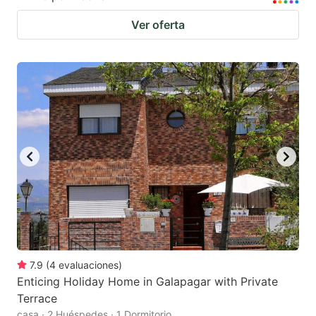
Ver oferta
7.9
(
4
evaluaciones
)
Enticing Holiday Home in Galapagar with Private
Terrace
casa · 2 Huéspedes · 1 Dormitorio