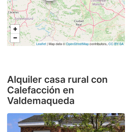
+
−
Leaflet
| Map data ©
OpenStreetMap
contributors,
CC-BY-SA
Alquiler casa rural con
Calefacción en
Valdemaqueda