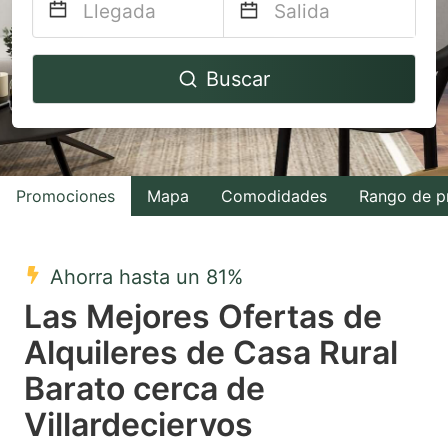
Navigate
Navigate
Buscar
forward
backward
to
to
interact
interact
with
with
Promociones
Mapa
Comodidades
Rango de p
the
the
calendar
calendar
and
and
Ahorra hasta un 81%
select
select
Las Mejores Ofertas de
a
a
Alquileres de Casa Rural
date.
date.
Barato cerca de
Press
Press
the
the
Villardeciervos
question
question