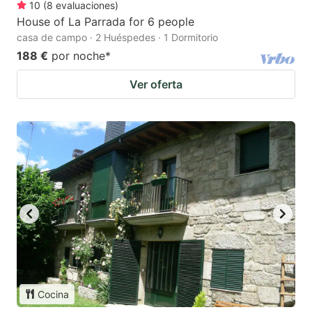
10
(
8
evaluaciones
)
House of La Parrada for 6 people
casa de campo · 2 Huéspedes · 1 Dormitorio
188 €
por noche
*
Ver oferta
Cocina