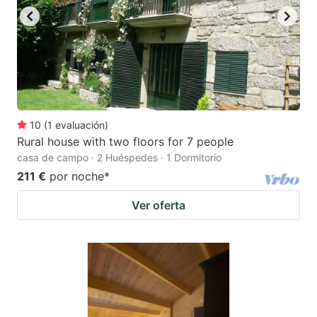
10
(
1
evaluación
)
Rural house with two floors for 7 people
casa de campo · 2 Huéspedes · 1 Dormitorio
211 €
por noche
*
Ver oferta