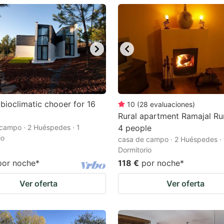
estion
ark
ey
t
e
eyboard
bioclimatic chooer for 16
10
(
28
evaluaciones
)
Rural apartment Ramajal Rur
ortcuts
campo · 2 Huéspedes · 1
4 people
r
io
casa de campo · 2 Huéspedes · 
hanging
Dormitorio
por noche
*
118 €
por noche
*
tes.
Ver oferta
Ver oferta