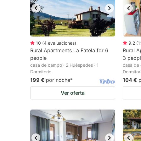
10
(
4
evaluaciones
)
9.2
(
1
Rural Apartments La Fatela for 6
Rural A
people
3 peop
casa de campo · 2 Huéspedes · 1
casa de 
Dormitorio
Dormitor
199 €
por noche
*
104 €
Ver oferta