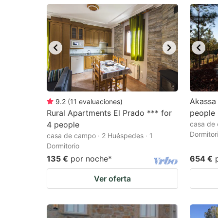
question
qu
mark
m
key
k
to
to
get
ge
the
th
keyboard
k
Akassa 
9.2
(
11
evaluaciones
)
Rural Apartments El Prado *** for
people
shortcuts
sh
4 people
casa de 
for
fo
Dormitor
casa de campo · 2 Huéspedes · 1
changing
c
Dormitorio
135 €
por noche
*
654 €
dates.
da
Ver oferta