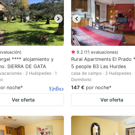
evaluación
)
9.2
(
11
evaluaciones
)
ergel **** alojamiento y
Rural Apartments El Prado *
no. SIERRA DE GATA
5 people B3 Las Hurdes
vacaciones · 2 Huéspedes · 1
casa de campo · 2 Huéspedes · 
io
Dormitorio
or noche
*
147 €
por noche
*
Ver oferta
Ver oferta