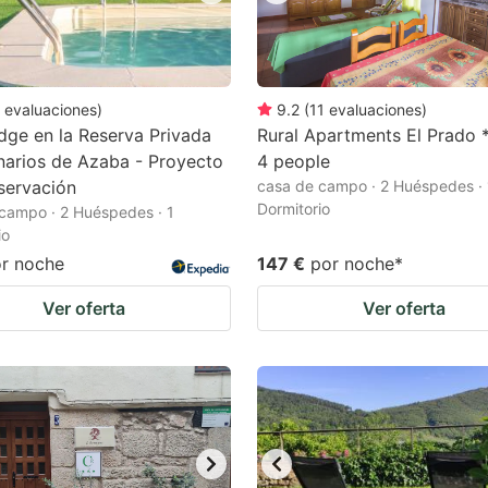
evaluaciones
)
9.2
(
11
evaluaciones
)
ge en la Reserva Privada
Rural Apartments El Prado *
arios de Azaba - Proyecto
4 people
servación
casa de campo · 2 Huéspedes · 
Dormitorio
campo · 2 Huéspedes · 1
io
r noche
147 €
por noche
*
Ver oferta
Ver oferta