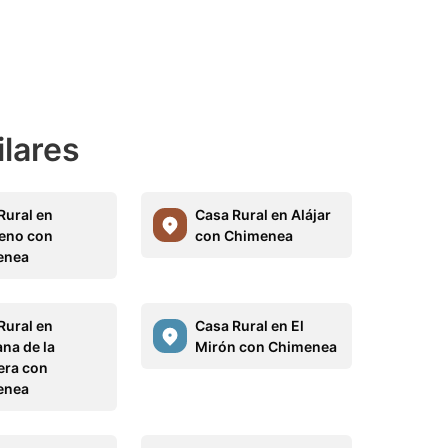
ilares
Rural en
Casa Rural en Alájar
eno con
con Chimenea
enea
Rural en
Casa Rural en El
ana de la
Mirón con Chimenea
era con
enea