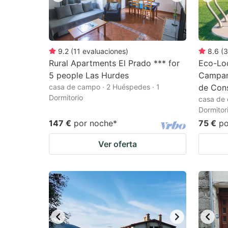
9.2
(
11
evaluaciones
)
8.6
(
3
Rural Apartments El Prado *** for
Eco-Lod
5 people Las Hurdes
Campan
casa de campo · 2 Huéspedes · 1
de Con
Dormitorio
casa de 
Dormitor
147 €
por noche
*
75 €
po
Ver oferta