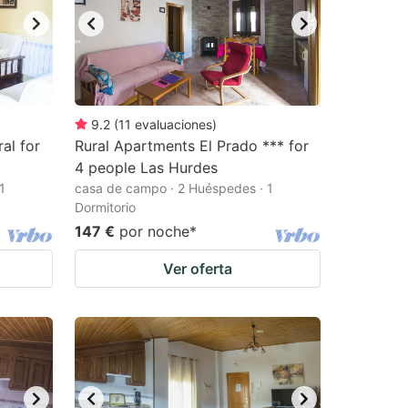
9.2
(
11
evaluaciones
)
al for
Rural Apartments El Prado *** for
4 people Las Hurdes
1
casa de campo · 2 Huéspedes · 1
Dormitorio
147 €
por noche
*
Ver oferta