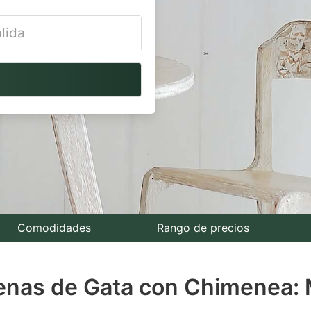
vigate
ackward
teract
th
e
lendar
nd
lect
Comodidades
Rango de precios
te.
uenas de Gata con Chimenea: 
ess
e