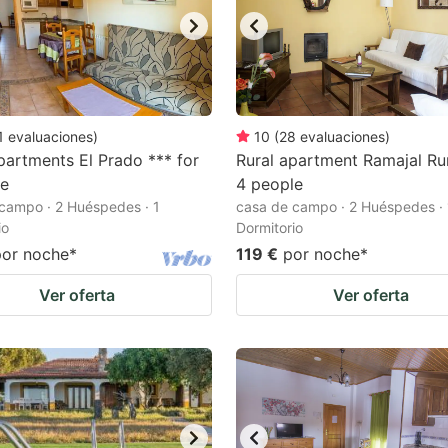
1
evaluaciones
)
10
(
28
evaluaciones
)
partments El Prado *** for
Rural apartment Ramajal Rur
le
4 people
campo · 2 Huéspedes · 1
casa de campo · 2 Huéspedes · 
io
Dormitorio
por noche
*
119 €
por noche
*
Ver oferta
Ver oferta