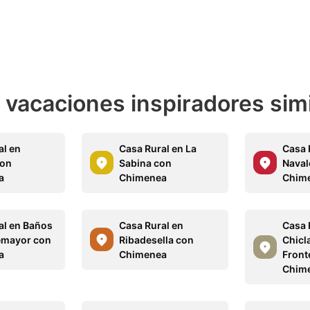
e vacaciones inspiradores sim
al en
Casa Rural en La
Casa 
con
Sabina con
Naval
a
Chimenea
Chim
al en Baños
Casa Rural en
Casa 
emayor con
Ribadesella con
Chicl
a
Chimenea
Front
Chim