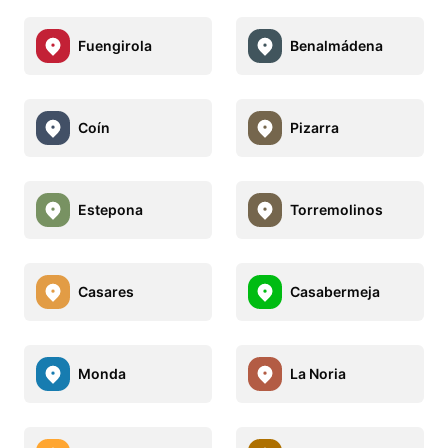
Fuengirola
Benalmádena
Coín
Pizarra
Estepona
Torremolinos
Casares
Casabermeja
Monda
La Noria