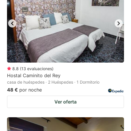
key
key
to
to
get
get
the
the
keyboard
keyboard
shortcuts
shortcuts
for
for
changing
changing
8.8
(
13
evaluaciones
)
dates.
dates.
Hostal Caminito del Rey
casa de huéspedes · 2 Huéspedes · 1 Dormitorio
48 €
por noche
Ver oferta