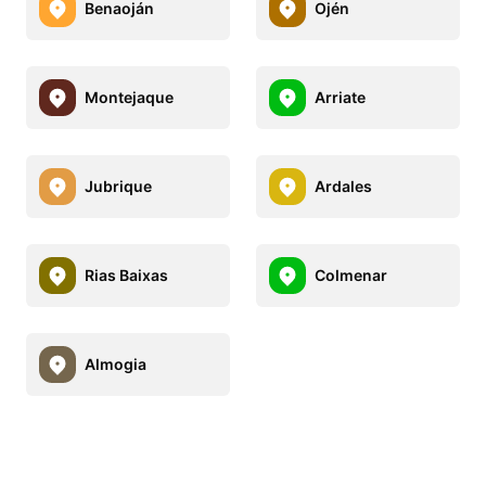
Benaoján
Ojén
Montejaque
Arriate
Jubrique
Ardales
Rias Baixas
Colmenar
Almogia