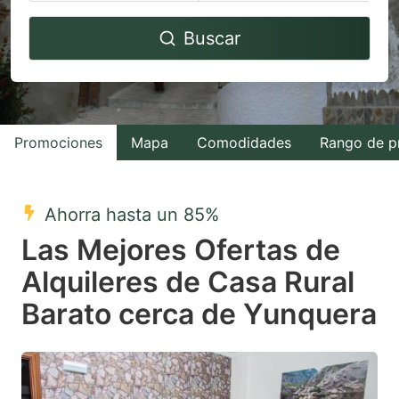
Navigate
Navigate
Buscar
forward
backward
to
to
interact
interact
with
with
Promociones
Mapa
Comodidades
Rango de p
the
the
calendar
calendar
and
and
Ahorra hasta un 85%
select
select
Las Mejores Ofertas de
a
a
Alquileres de Casa Rural
date.
date.
Barato cerca de Yunquera
Press
Press
the
the
question
question
mark
mark