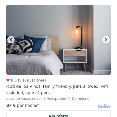
mark
mark
key
key
to
to
get
get
the
the
keyboard
keyboard
shortcuts
shortcuts
for
for
changing
changing
dates.
dates.
8.6
(
3
evaluaciones
)
Icod de los Vinos, family friendly, pets allowed, wifi
included, up to 4 pers
casa de vacaciones · 2 Huéspedes · 1 Dormitorio
67 €
por noche
*
Ver oferta