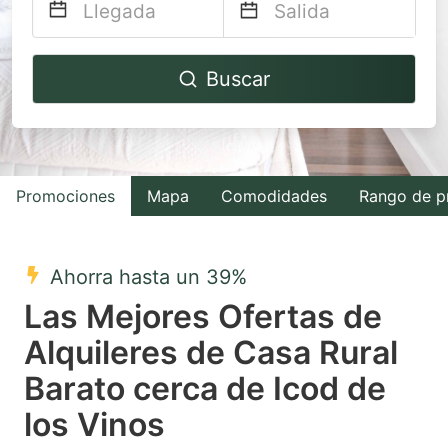
Navigate
Navigate
Buscar
forward
backward
to
to
interact
interact
with
with
Promociones
Mapa
Comodidades
Rango de p
the
the
calendar
calendar
and
and
Ahorra hasta un 39%
select
select
Las Mejores Ofertas de
a
a
Alquileres de Casa Rural
date.
date.
Barato cerca de Icod de
Press
Press
the
the
los Vinos
question
question