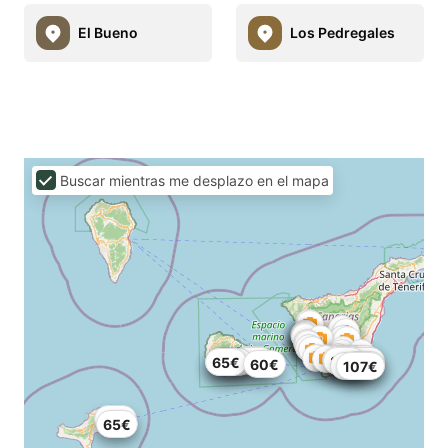
El Bueno
Los Pedregales
Buscar mientras me desplazo en el mapa
94€
64€
85€
63€
70€
80€
50€
40€
53€
65€
48€
60€
60€
67€
107€
50€
65€