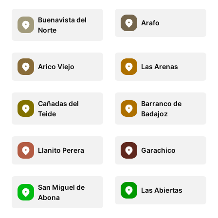
Buenavista del
Arafo
Norte
Arico Viejo
Las Arenas
Cañadas del
Barranco de
Teide
Badajoz
Llanito Perera
Garachico
San Miguel de
Las Abiertas
Abona