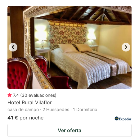
mark
mark
key
key
to
to
get
get
the
the
keyboard
keyboard
shortcuts
shortcuts
for
for
changing
changing
dates.
dates.
7.4
(
30
evaluaciones
)
Hotel Rural Vilaflor
casa de campo · 2 Huéspedes · 1 Dormitorio
41 €
por noche
Ver oferta