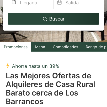
Navigate
Navigate
Buscar
forward
backward
to
to
interact
interact
with
with
Promociones
Mapa
Comodidades
Rango de p
the
the
calendar
calendar
and
and
Ahorra hasta un 39%
select
select
Las Mejores Ofertas de
a
a
Alquileres de Casa Rural
date.
date.
Barato cerca de Los
Press
Press
the
the
Barrancos
question
question