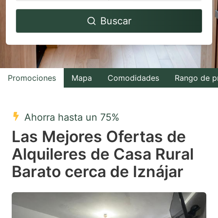
Navigate
Navigate
Buscar
forward
backward
to
to
interact
interact
with
with
Promociones
Mapa
Comodidades
Rango de p
the
the
calendar
calendar
and
and
Ahorra hasta un 75%
select
select
Las Mejores Ofertas de
a
a
Alquileres de Casa Rural
date.
date.
Barato cerca de Iznájar
Press
Press
the
the
question
question
mark
mark