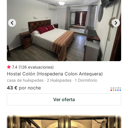
key
key
to
to
get
get
the
the
keyboard
keyboard
shortcuts
shortcuts
for
for
changing
changing
7.4
(
126
evaluaciones
)
dates.
dates.
Hostal Colón (Hospederia Colon Antequera)
casa de huéspedes · 2 Huéspedes · 1 Dormitorio
43 €
por noche
Ver oferta