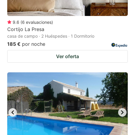
9.6
(
6
evaluaciones
)
Cortijo La Presa
casa de campo · 2 Huéspedes · 1 Dormitorio
185 €
por noche
Ver oferta