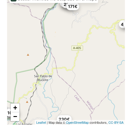
60€
70€
29€
171€
49€
23
+
85€
109€
−
230€
Leaflet
| Map data ©
OpenStreetMap
contributors,
CC-BY-SA