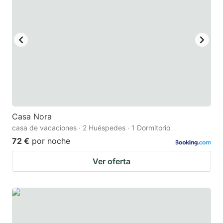
key
key
to
to
get
get
the
the
keyboard
keyboard
shortcuts
shortcuts
for
for
changing
changing
Casa Nora
dates.
dates.
casa de vacaciones · 2 Huéspedes · 1 Dormitorio
72 €
por noche
Ver oferta