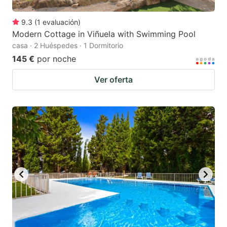
9.3
(
1
evaluación
)
Modern Cottage in Viñuela with Swimming Pool
casa · 2 Huéspedes · 1 Dormitorio
145 €
por noche
Ver oferta