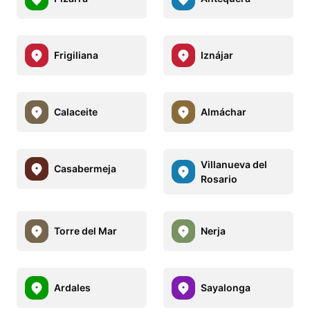
Frigiliana
Iznájar
Calaceite
Almáchar
Villanueva del
Casabermeja
Rosario
Torre del Mar
Nerja
Ardales
Sayalonga