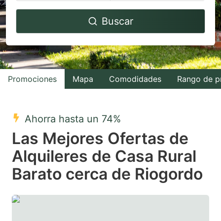
Navigate
Navigate
Buscar
forward
backward
to
to
interact
interact
with
with
Promociones
Mapa
Comodidades
Rango de p
the
the
calendar
calendar
and
and
Ahorra hasta un 74%
select
select
Las Mejores Ofertas de
a
a
Alquileres de Casa Rural
date.
date.
Barato cerca de Riogordo
Press
Press
the
the
question
question
mark
mark