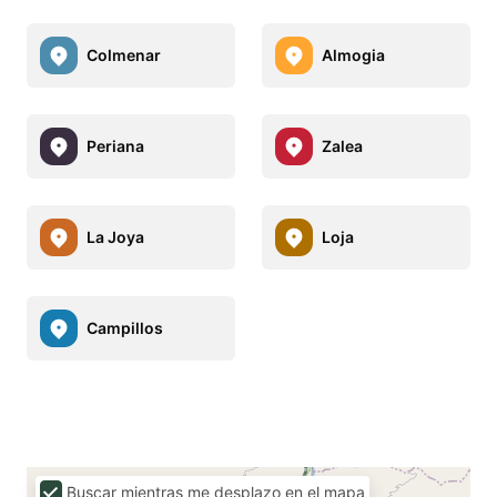
Colmenar
Almogia
Periana
Zalea
La Joya
Loja
Campillos
Buscar mientras me desplazo en el mapa