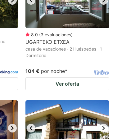
8.0
(
3
evaluaciones
)
rio
UGARTEKO ETXEA
casa de vacaciones · 2 Huéspedes · 1
Dormitorio
104 €
por noche
*
Ver oferta