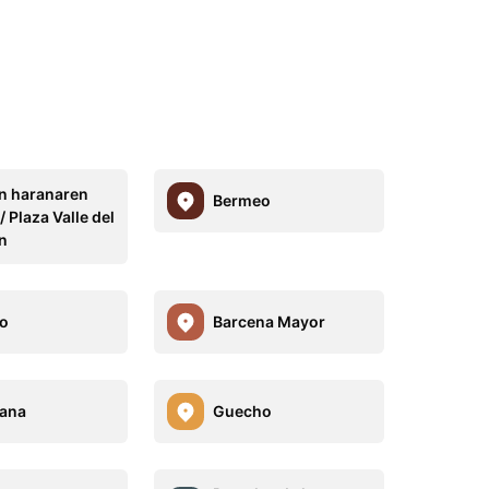
n haranaren
Bermeo
/ Plaza Valle del
n
o
Barcena Mayor
ana
Guecho