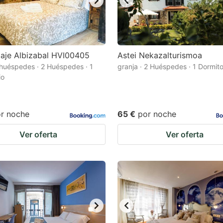
aje Albizabal HVI00405
Astei Nekazalturismoa
huéspedes · 2 Huéspedes · 1
granja · 2 Huéspedes · 1 Dormito
io
r noche
65 €
por noche
Ver oferta
Ver oferta