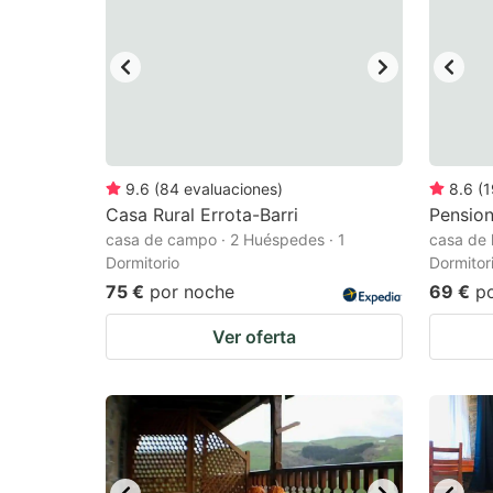
9.6
(
84
evaluaciones
)
8.6
(
1
Casa Rural Errota-Barri
Pensio
casa de campo · 2 Huéspedes · 1
casa de 
Dormitorio
Dormitor
75 €
por noche
69 €
p
Ver oferta