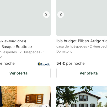
ibis budget Bilbao Arrigorri
97
evaluaciones
)
n Basque Boutique
casa de huéspedes · 2 Huéspede
Dormitorio
huéspedes · 2 Huéspedes · 1
io
or noche
54 €
por noche
Ver oferta
Ver oferta