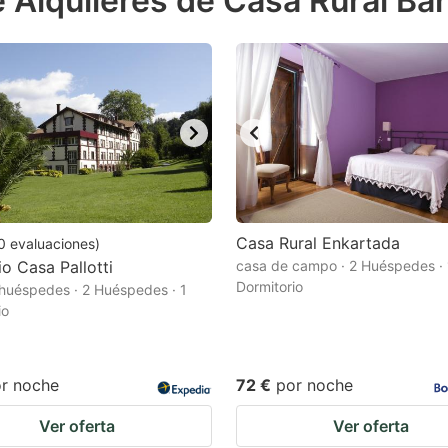
e Alquileres de Casa Rural B
estion
ark
ey
t
e
eyboard
ortcuts
Casa Rural Enkartada
0
evaluaciones
)
io Casa Pallotti
r
casa de campo · 2 Huéspedes · 
Dormitorio
huéspedes · 2 Huéspedes · 1
hanging
io
tes.
r noche
72 €
por noche
Ver oferta
Ver oferta