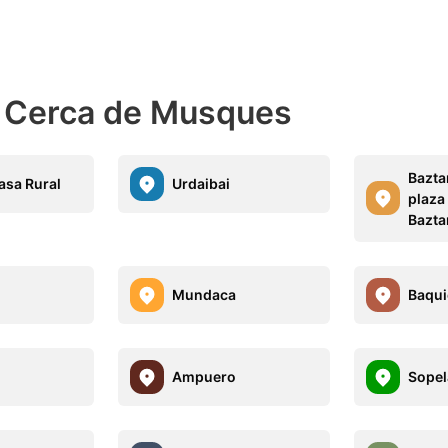
s Cerca de Musques
Bazta
asa Rural
Urdaibai
plaza 
Bazta
Mundaca
Baqui
Ampuero
Sopel