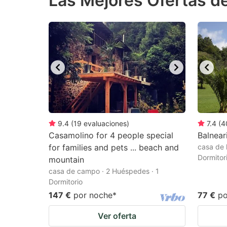
Las Mejores Ofertas d
question
qu
mark
m
key
k
to
to
get
ge
the
th
keyboard
k
shortcuts
sh
9.4
(
19
evaluaciones
)
7.4
(
4
Casamolino for 4 people special
for
Balnear
fo
for families and pets ... beach and
casa de 
changing
c
Dormitor
mountain
dates.
da
casa de campo · 2 Huéspedes · 1
Dormitorio
147 €
por noche
*
77 €
po
Ver oferta