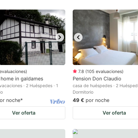
evaluaciones
)
7.8
(
105
evaluaciones
)
 home in galdames
Pension Don Claudio
vacaciones · 2 Huéspedes · 1
casa de huéspedes · 2 Huéspede
io
Dormitorio
or noche
*
49 €
por noche
Ver oferta
Ver oferta