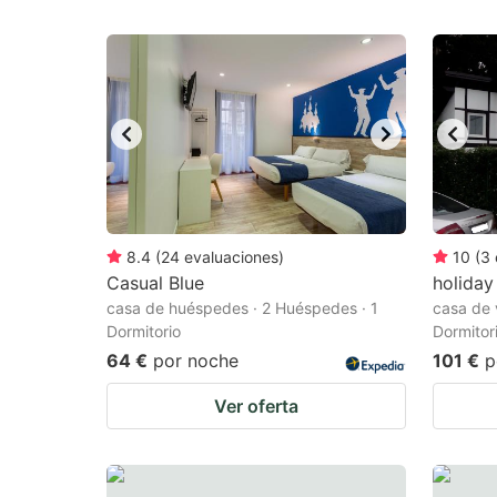
8.4
(
24
evaluaciones
)
10
(
3
Casual Blue
holiday
casa de huéspedes · 2 Huéspedes · 1
casa de 
Dormitorio
Dormitor
64 €
por noche
101 €
p
Ver oferta