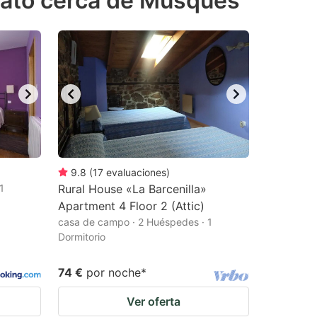
arato cerca de Musques
9.8
(
17
evaluaciones
)
1
Rural House «La Barcenilla»
Apartment 4 Floor 2 (Attic)
casa de campo · 2 Huéspedes · 1
Dormitorio
74 €
por noche
*
Ver oferta