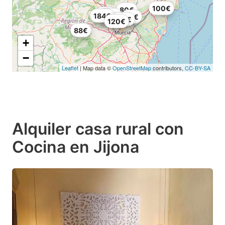
100€
80€
90€
142€
184€
70€
176€
120€
88€
+
−
Leaflet
| Map data ©
OpenStreetMap
contributors,
CC-BY-SA
Alquiler casa rural con
Cocina en Jijona