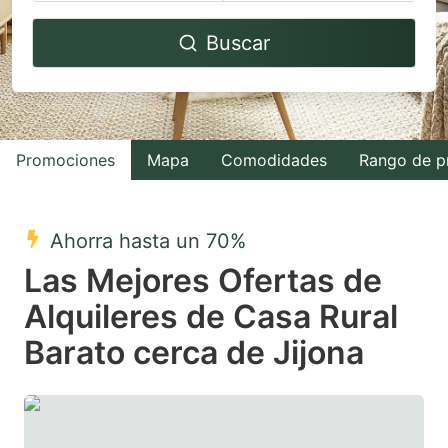
Navigate
Navigate
Buscar
forward
backward
to
to
interact
interact
with
with
Promociones
Mapa
Comodidades
Rango de p
the
the
calendar
calendar
and
and
Ahorra hasta un 70%
select
select
Las Mejores Ofertas de
a
a
Alquileres de Casa Rural
date.
date.
Barato cerca de Jijona
Press
Press
the
the
question
question
mark
mark