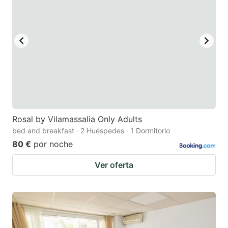
key
key
to
to
get
get
the
the
keyboard
keyboard
shortcuts
shortcuts
for
for
changing
changing
Rosal by Vilamassalia Only Adults
dates.
dates.
bed and breakfast · 2 Huéspedes · 1 Dormitorio
80 €
por noche
Ver oferta