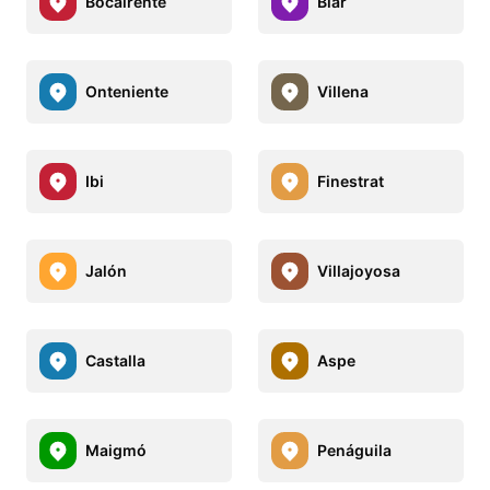
Bocairente
Biar
Onteniente
Villena
Ibi
Finestrat
Jalón
Villajoyosa
Castalla
Aspe
Maigmó
Penáguila