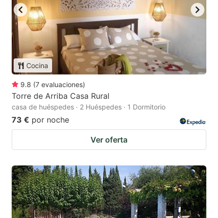
Cocina
9.8
(
7
evaluaciones
)
Torre de Arriba Casa Rural
casa de huéspedes · 2 Huéspedes · 1 Dormitorio
73 €
por noche
Ver oferta