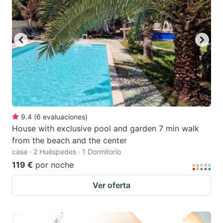
key
key
to
to
get
get
the
the
keyboard
keyboard
shortcuts
shortcuts
for
for
changing
changing
9.4
(
6
evaluaciones
)
dates.
dates.
House with exclusive pool and garden 7 min walk
from the beach and the center
casa · 2 Huéspedes · 1 Dormitorio
119 €
por noche
Ver oferta