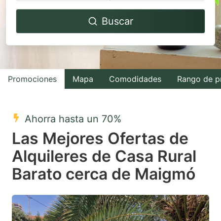
Navigate
Navigate
Buscar
forward
backward
to
to
interact
interact
with
with
Promociones
Mapa
Comodidades
Rango de p
the
the
calendar
calendar
and
and
Ahorra hasta un 70%
select
select
Las Mejores Ofertas de
a
a
Alquileres de Casa Rural
date.
date.
Barato cerca de Maigmó
Press
Press
the
the
question
question
mark
mark