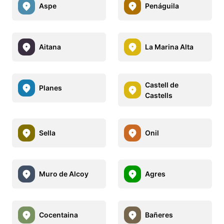
Aspe
Penáguila
Aitana
La Marina Alta
Castell de
Planes
Castells
Sella
Onil
Muro de Alcoy
Agres
Cocentaina
Bañeres