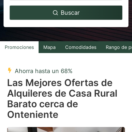
Navigate
Navigate
Buscar
forward
backward
to
to
interact
interact
with
with
Promociones
Mapa
Comodidades
Rango de p
the
the
calendar
calendar
and
and
Ahorra hasta un 68%
select
select
Las Mejores Ofertas de
a
a
Alquileres de Casa Rural
date.
date.
Barato cerca de
Press
Press
the
the
Onteniente
question
question
mark
mark