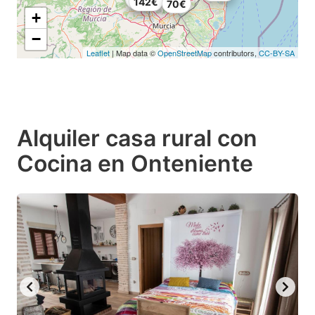
142€
70€
+
−
Leaflet
| Map data ©
OpenStreetMap
contributors,
CC-BY-SA
Alquiler casa rural con
Cocina en Onteniente