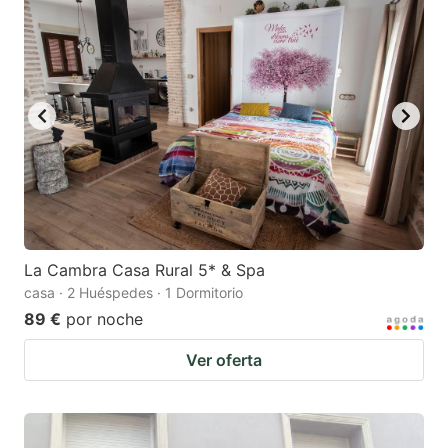
key
key
to
to
get
get
the
the
keyboard
keyboard
shortcuts
shortcuts
for
for
changing
changing
dates.
dates.
La Cambra Casa Rural 5* & Spa
casa · 2 Huéspedes · 1 Dormitorio
89 €
por noche
Ver oferta